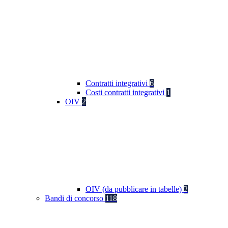
Contratti integrativi
6
Costi contratti integrativi
1
OIV
2
OIV (da pubblicare in tabelle)
2
Bandi di concorso
118