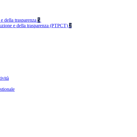
 e della trasparenza
5
rruzione e della trasparenza (PTPCT)
2
ività
stionale