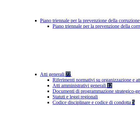
Piano triennale per la prevenzione della corruzione
Piano triennale per la prevenzione della co
Atti generali
77
Riferimenti normativi su organizzazione e att
Atti amministrativi generali
12
Documenti di programmazione strategico-ge
Statuti e leggi regionali
Codice disciplinare e codice di condotta
5