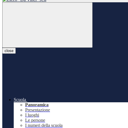
close
Scuola
Panoramica
Presentazione
I luoghi
Le persone
I numeri della scuola