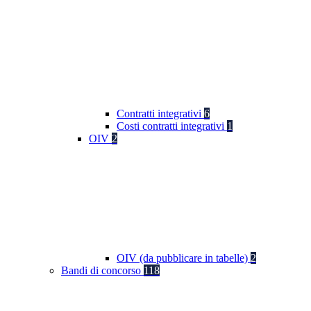
Contratti integrativi
6
Costi contratti integrativi
1
OIV
2
OIV (da pubblicare in tabelle)
2
Bandi di concorso
118