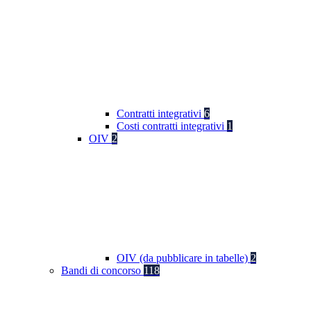
Contratti integrativi
6
Costi contratti integrativi
1
OIV
2
OIV (da pubblicare in tabelle)
2
Bandi di concorso
118