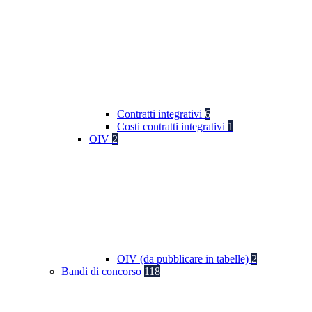
Contratti integrativi
6
Costi contratti integrativi
1
OIV
2
OIV (da pubblicare in tabelle)
2
Bandi di concorso
118