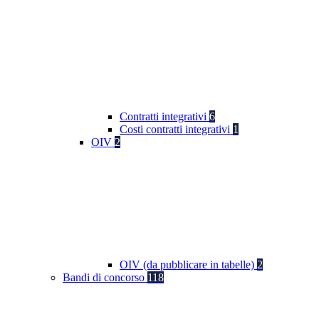
Contratti integrativi
6
Costi contratti integrativi
1
OIV
2
OIV (da pubblicare in tabelle)
2
Bandi di concorso
118