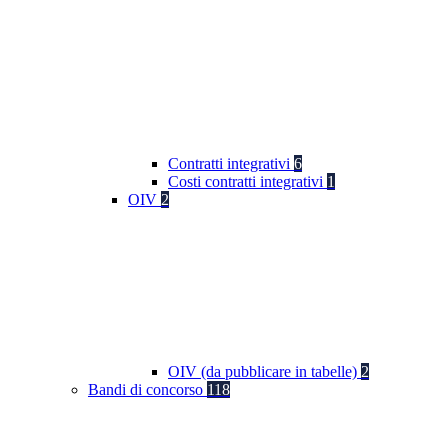
Contratti integrativi
6
Costi contratti integrativi
1
OIV
2
OIV (da pubblicare in tabelle)
2
Bandi di concorso
118