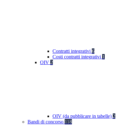
Contratti integrativi
6
Costi contratti integrativi
1
OIV
2
OIV (da pubblicare in tabelle)
2
Bandi di concorso
118