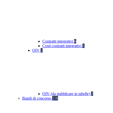
Contratti integrativi
6
Costi contratti integrativi
1
OIV
2
OIV (da pubblicare in tabelle)
2
Bandi di concorso
118