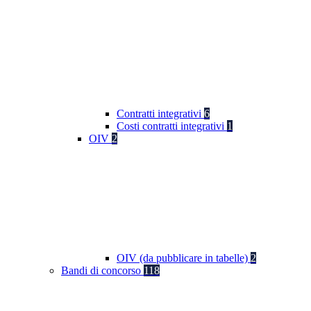
Contratti integrativi
6
Costi contratti integrativi
1
OIV
2
OIV (da pubblicare in tabelle)
2
Bandi di concorso
118