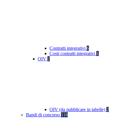
Contratti integrativi
6
Costi contratti integrativi
1
OIV
2
OIV (da pubblicare in tabelle)
2
Bandi di concorso
118