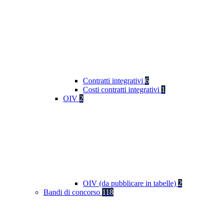
Contratti integrativi
6
Costi contratti integrativi
1
OIV
2
OIV (da pubblicare in tabelle)
2
Bandi di concorso
118