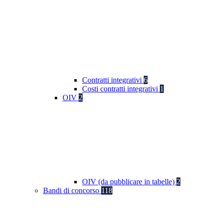
Contratti integrativi
6
Costi contratti integrativi
1
OIV
2
OIV (da pubblicare in tabelle)
2
Bandi di concorso
118