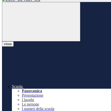
close
Scuola
Panoramica
Presentazione
I luoghi
Le persone
I numeri della scuola