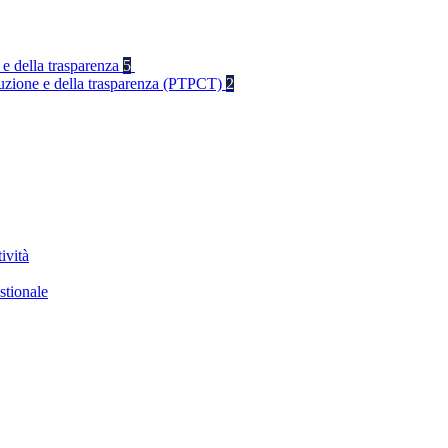
 e della trasparenza
5
rruzione e della trasparenza (PTPCT)
2
ività
stionale