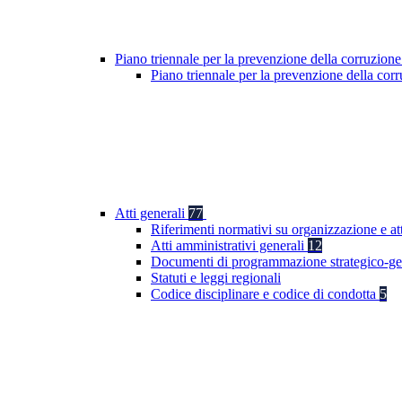
Piano triennale per la prevenzione della corruzione
Piano triennale per la prevenzione della co
Atti generali
77
Riferimenti normativi su organizzazione e att
Atti amministrativi generali
12
Documenti di programmazione strategico-ge
Statuti e leggi regionali
Codice disciplinare e codice di condotta
5