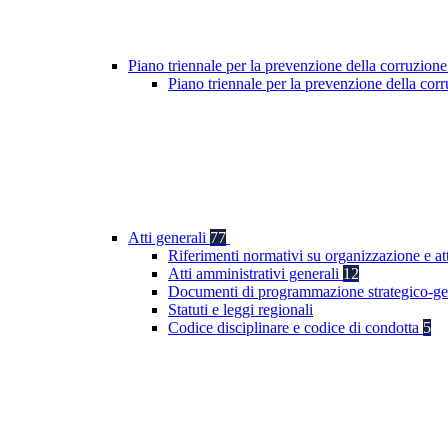
Piano triennale per la prevenzione della corruzione
Piano triennale per la prevenzione della co
Atti generali
77
Riferimenti normativi su organizzazione e att
Atti amministrativi generali
12
Documenti di programmazione strategico-ge
Statuti e leggi regionali
Codice disciplinare e codice di condotta
5