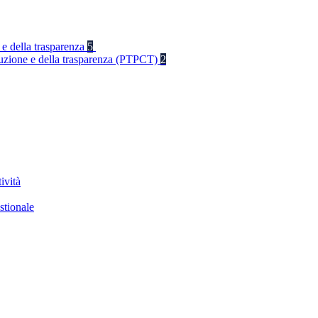
 e della trasparenza
5
rruzione e della trasparenza (PTPCT)
2
ività
stionale