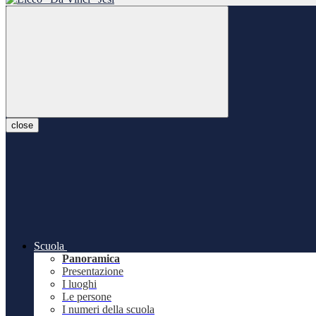
close
Scuola
Panoramica
Presentazione
I luoghi
Le persone
I numeri della scuola