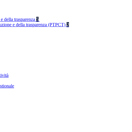
 e della trasparenza
5
rruzione e della trasparenza (PTPCT)
2
ività
stionale