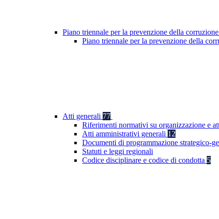
Piano triennale per la prevenzione della corruzione
Piano triennale per la prevenzione della co
Atti generali
77
Riferimenti normativi su organizzazione e att
Atti amministrativi generali
12
Documenti di programmazione strategico-ge
Statuti e leggi regionali
Codice disciplinare e codice di condotta
5