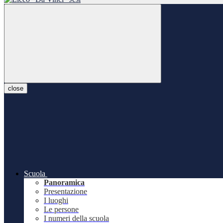
close
Scuola
Panoramica
Presentazione
I luoghi
Le persone
I numeri della scuola