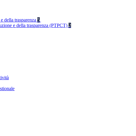
 e della trasparenza
5
rruzione e della trasparenza (PTPCT)
2
ività
stionale