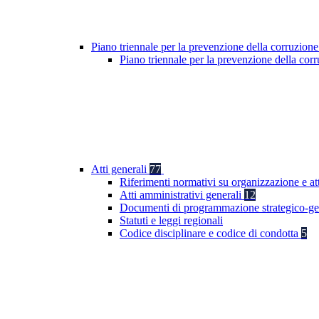
Piano triennale per la prevenzione della corruzione
Piano triennale per la prevenzione della co
Atti generali
77
Riferimenti normativi su organizzazione e att
Atti amministrativi generali
12
Documenti di programmazione strategico-ge
Statuti e leggi regionali
Codice disciplinare e codice di condotta
5