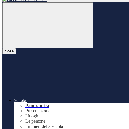
close
Scuola
Panoramica
Presentazione
I luoghi
Le persone
I numeri della scuola