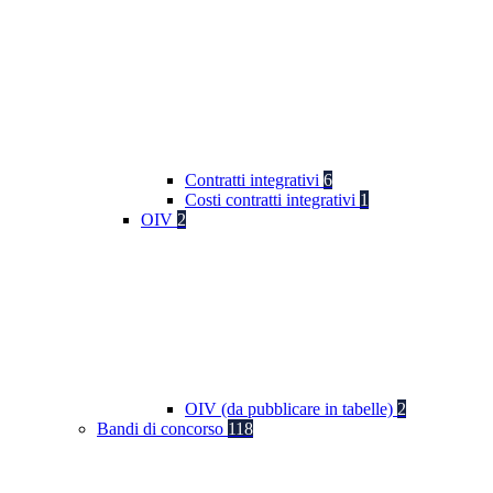
Contratti integrativi
6
Costi contratti integrativi
1
OIV
2
OIV (da pubblicare in tabelle)
2
Bandi di concorso
118