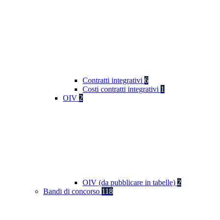
Contratti integrativi
6
Costi contratti integrativi
1
OIV
2
OIV (da pubblicare in tabelle)
2
Bandi di concorso
118