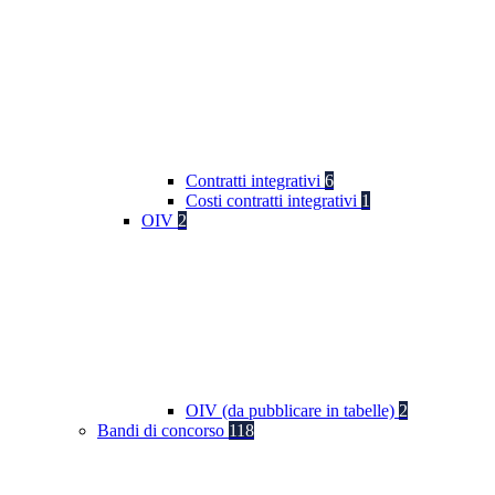
Contratti integrativi
6
Costi contratti integrativi
1
OIV
2
OIV (da pubblicare in tabelle)
2
Bandi di concorso
118