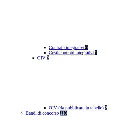
Contratti integrativi
6
Costi contratti integrativi
1
OIV
2
OIV (da pubblicare in tabelle)
2
Bandi di concorso
118