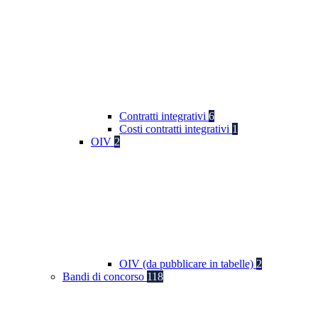
Contratti integrativi
6
Costi contratti integrativi
1
OIV
2
OIV (da pubblicare in tabelle)
2
Bandi di concorso
118