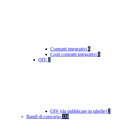
Contratti integrativi
6
Costi contratti integrativi
1
OIV
2
OIV (da pubblicare in tabelle)
2
Bandi di concorso
118