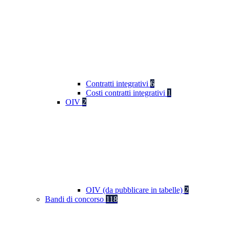
Contratti integrativi
6
Costi contratti integrativi
1
OIV
2
OIV (da pubblicare in tabelle)
2
Bandi di concorso
118