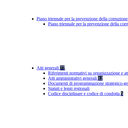
Piano triennale per la prevenzione della corruzione
Piano triennale per la prevenzione della co
Atti generali
77
Riferimenti normativi su organizzazione e att
Atti amministrativi generali
12
Documenti di programmazione strategico-ge
Statuti e leggi regionali
Codice disciplinare e codice di condotta
5