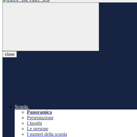
close
Scuola
Panoramica
Presentazione
I luoghi
Le persone
I numeri della scuola