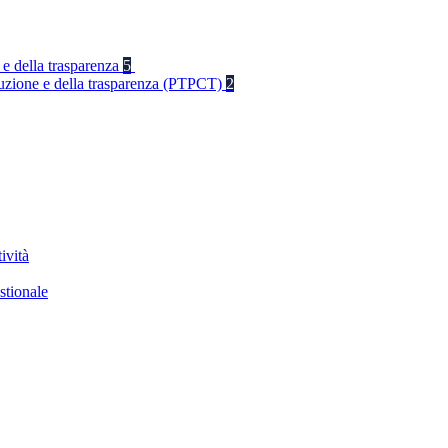
 e della trasparenza
5
rruzione e della trasparenza (PTPCT)
2
ività
stionale