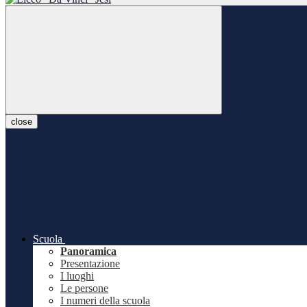
close
Scuola
Panoramica
Presentazione
I luoghi
Le persone
I numeri della scuola