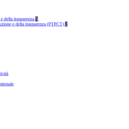
 e della trasparenza
5
rruzione e della trasparenza (PTPCT)
2
ività
stionale