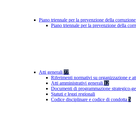
Piano triennale per la prevenzione della corruzione
Piano triennale per la prevenzione della co
Atti generali
77
Riferimenti normativi su organizzazione e att
Atti amministrativi generali
12
Documenti di programmazione strategico-ge
Statuti e leggi regionali
Codice disciplinare e codice di condotta
5