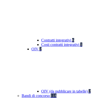
Contratti integrativi
6
Costi contratti integrativi
1
OIV
2
OIV (da pubblicare in tabelle)
2
Bandi di concorso
118