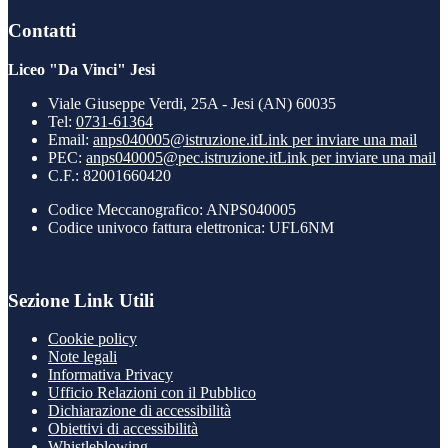
Contatti
Liceo "Da Vinci" Jesi
Viale Giuseppe Verdi, 25A - Jesi (AN) 60035
Tel:
0731-61364
Email:
anps040005@istruzione.it
Link per inviare una mail
PEC:
anps040005@pec.istruzione.it
Link per inviare una mail
C.F.: 82001660420
Codice Meccanografico: ANPS040005
Codice univoco fattura elettronica: UFL6NM
Sezione Link Utili
Cookie policy
Note legali
Informativa Privacy
Ufficio Relazioni con il Pubblico
Dichiarazione di accessibilità
Obiettivi di accessibilità
Whistleblowing