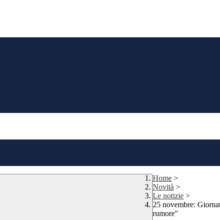
Home
>
Novità
>
Le notizie
>
25 novembre: Giornata
rumore"