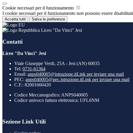
Cookie necessari per il funzionamento
I cookie necessari per il funzionamento non possono essere disabilitati.
Accetta tutti
Salva le preferenze
Liceo "Da Vinci" Jesi
Contatti
Liceo "Da Vinci" Jesi
Viale Giuseppe Verdi, 25A - Jesi (AN) 60035
Tel:
0731-61364
Email:
anps040005@istruzione.it
Link per inviare una mail
PEC:
anps040005@pec.istruzione.it
Link per inviare una mail
C.F.: 82001660420
Codice Meccanografico: ANPS040005
Codice univoco fattura elettronica: UFL6NM
Sezione Link Utili