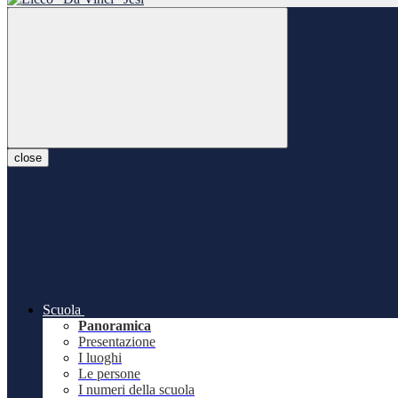
close
Scuola
Panoramica
Presentazione
I luoghi
Le persone
I numeri della scuola