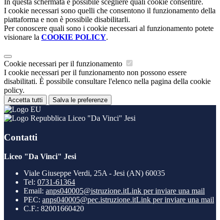
In questa schermata è possibile scegliere quali cookie consentire.
I cookie necessari sono quelli che consentono il funzionamento della
piattaforma e non è possibile disabilitarli.
Per conoscere quali sono i cookie necessari al funzionamento potete
visionare la
COOKIE POLICY
.
Cookie necessari per il funzionamento
I cookie necessari per il funzionamento non possono essere
disabilitati. È possibile consultare l'elenco nella pagina della cookie
policy.
Accetta tutti
Salva le preferenze
Liceo "Da Vinci" Jesi
Contatti
Liceo "Da Vinci" Jesi
Viale Giuseppe Verdi, 25A - Jesi (AN) 60035
Tel:
0731-61364
Email:
anps040005@istruzione.it
Link per inviare una mail
PEC:
anps040005@pec.istruzione.it
Link per inviare una mail
C.F.: 82001660420