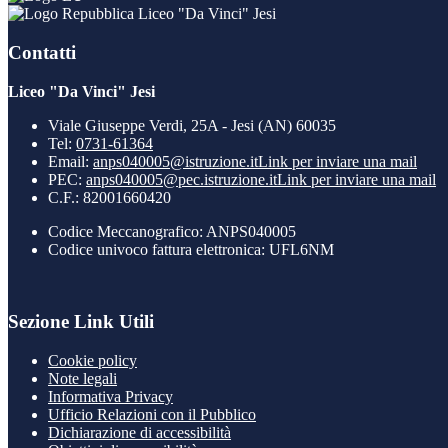
Liceo "Da Vinci" Jesi
Contatti
Liceo "Da Vinci" Jesi
Viale Giuseppe Verdi, 25A - Jesi (AN) 60035
Tel:
0731-61364
Email:
anps040005@istruzione.it
Link per inviare una mail
PEC:
anps040005@pec.istruzione.it
Link per inviare una mail
C.F.: 82001660420
Codice Meccanografico: ANPS040005
Codice univoco fattura elettronica: UFL6NM
Sezione Link Utili
Cookie policy
Note legali
Informativa Privacy
Ufficio Relazioni con il Pubblico
Dichiarazione di accessibilità