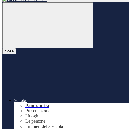
close
Scuola
Panoramica
Presentazione
I luoghi
Le persone
I numeri della scuola