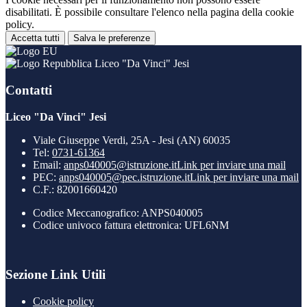
disabilitati. È possibile consultare l'elenco nella pagina della cookie
policy.
Accetta tutti
Salva le preferenze
Liceo "Da Vinci" Jesi
Contatti
Liceo "Da Vinci" Jesi
Viale Giuseppe Verdi, 25A - Jesi (AN) 60035
Tel:
0731-61364
Email:
anps040005@istruzione.it
Link per inviare una mail
PEC:
anps040005@pec.istruzione.it
Link per inviare una mail
C.F.: 82001660420
Codice Meccanografico: ANPS040005
Codice univoco fattura elettronica: UFL6NM
Sezione Link Utili
Cookie policy