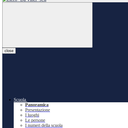
close
Scuola
Panoramica
Presentazione
I luoghi
Le persone
I numeri della scuola