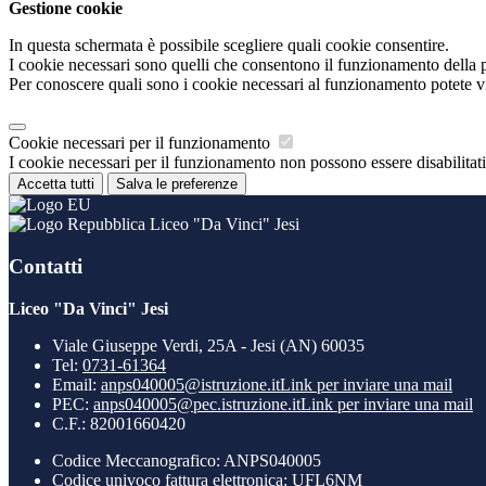
Gestione cookie
In questa schermata è possibile scegliere quali cookie consentire.
I cookie necessari sono quelli che consentono il funzionamento della pi
Per conoscere quali sono i cookie necessari al funzionamento potete v
Cookie necessari per il funzionamento
I cookie necessari per il funzionamento non possono essere disabilitati.
Accetta tutti
Salva le preferenze
Liceo "Da Vinci" Jesi
Contatti
Liceo "Da Vinci" Jesi
Viale Giuseppe Verdi, 25A - Jesi (AN) 60035
Tel:
0731-61364
Email:
anps040005@istruzione.it
Link per inviare una mail
PEC:
anps040005@pec.istruzione.it
Link per inviare una mail
C.F.: 82001660420
Codice Meccanografico: ANPS040005
Codice univoco fattura elettronica: UFL6NM