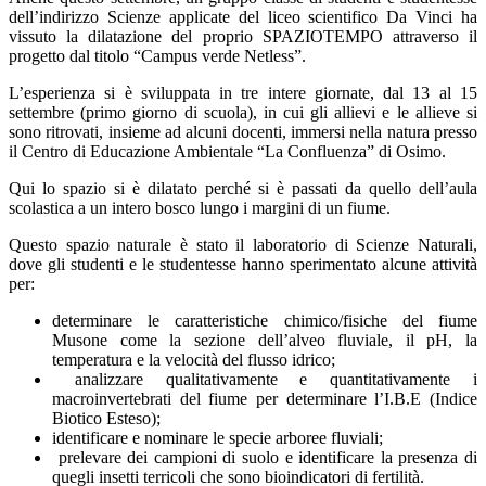
dell’indirizzo Scienze applicate del liceo scientifico Da Vinci ha
vissuto la dilatazione del proprio SPAZIOTEMPO attraverso il
progetto dal titolo “Campus verde Netless”.
L’esperienza si è sviluppata in tre intere giornate, dal 13 al 15
settembre (primo giorno di scuola), in cui gli allievi e le allieve si
sono ritrovati, insieme ad alcuni docenti, immersi nella natura presso
il Centro di Educazione Ambientale “La Confluenza” di Osimo.
Qui lo spazio si è dilatato perché si è passati da quello dell’aula
scolastica a un intero bosco lungo i margini di un fiume.
Questo spazio naturale è stato il laboratorio di Scienze Naturali,
dove gli studenti e le studentesse hanno sperimentato alcune attività
per:
determinare le caratteristiche chimico/fisiche del fiume
Musone come la sezione dell’alveo fluviale, il pH, la
temperatura e la velocità del flusso idrico;
analizzare qualitativamente e quantitativamente i
macroinvertebrati del fiume per determinare l’I.B.E (Indice
Biotico Esteso);
identificare e nominare le specie arboree fluviali;
prelevare dei campioni di suolo e identificare la presenza di
quegli insetti terricoli che sono bioindicatori di fertilità.