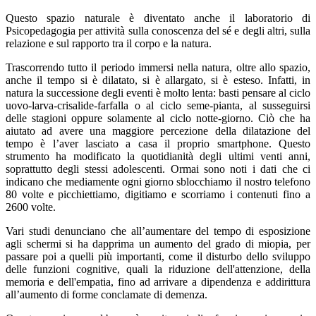
Questo spazio naturale è diventato anche il laboratorio di
Psicopedagogia per attività sulla conoscenza del sé e degli altri, sulla
relazione e sul rapporto tra il corpo e la natura.
Trascorrendo tutto il periodo immersi nella natura, oltre allo spazio,
anche il tempo si è dilatato, si è allargato, si è esteso. Infatti, in
natura la successione degli eventi è molto lenta: basti pensare al ciclo
uovo-larva-crisalide-farfalla o al ciclo seme-pianta, al susseguirsi
delle stagioni oppure solamente al ciclo notte-giorno. Ciò che ha
aiutato ad avere una maggiore percezione della dilatazione del
tempo è l’aver lasciato a casa il proprio smartphone. Questo
strumento ha modificato la quotidianità degli ultimi venti anni,
soprattutto degli stessi adolescenti. Ormai sono noti i dati che ci
indicano che mediamente ogni giorno sblocchiamo il nostro telefono
80 volte e picchiettiamo, digitiamo e scorriamo i contenuti fino a
2600 volte.
Vari studi denunciano che all’aumentare del tempo di esposizione
agli schermi si ha dapprima un aumento del grado di miopia, per
passare poi a quelli più importanti, come il disturbo dello sviluppo
delle funzioni cognitive, quali la riduzione dell'attenzione, della
memoria e dell'empatia, fino ad arrivare a dipendenza e addirittura
all’aumento di forme conclamate di demenza.