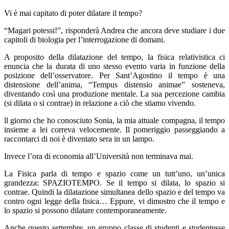
Vi è mai capitato di poter dilatare il tempo?
“Magari potessi!”, risponderà Andrea che ancora deve studiare i due
capitoli di biologia per l’interrogazione di domani.
A proposito della dilatazione del tempo, la fisica relativistica ci
enuncia che la durata di uno stesso evento varia in funzione della
posizione dell’osservatore. Per Sant’Agostino il tempo è una
distensione dell’anima, “Tempus distensio animae” sosteneva,
diventando così una produzione mentale. La sua percezione cambia
(si dilata o si contrae) in relazione a ciò che stiamo vivendo.
ll giorno che ho conosciuto Sonia, la mia attuale compagna, il tempo
insieme a lei correva velocemente. Il pomeriggio passeggiando a
raccontarci di noi è diventato sera in un lampo.
Invece l’ora di economia all’Università non terminava mai.
La Fisica parla di tempo e spazio come un tutt’uno, un’unica
grandezza: SPAZIOTEMPO. Se il tempo si dilata, lo spazio si
contrae. Quindi la dilatazione simultanea dello spazio e del tempo va
contro ogni legge della fisica… Eppure, vi dimostro che il tempo e
lo spazio si possono dilatare contemporaneamente.
Anche questo settembre, un gruppo classe di studenti e studentesse