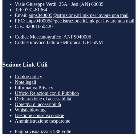
Viale Giuseppe Verdi, 25A - Jesi (AN) 60035
Tel:
0731-61364
Email:
anps040005@istruzione.it
Link per inviare una mail
PEC:
anps040005@pec.istruzione.it
Link per inviare una mail
C.F.: 82001660420
Codice Meccanografico: ANPS040005
Codice univoco fattura elettronica: UFL6NM
Sezione Link Utili
Cookie policy
Note legali
Informativa Privacy
Ufficio Relazioni con il Pubblico
Dichiarazione di accessibilità
Obiettivi di accessibilità
Whistleblowing
Gestione consensi cookie
Amministrazione trasparente
Pagina visualizzata
538
volte