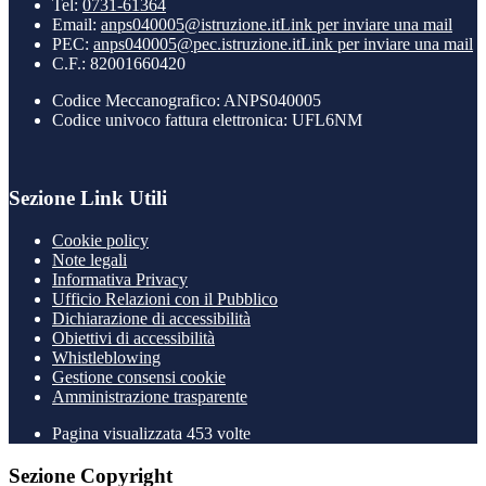
Tel:
0731-61364
Email:
anps040005@istruzione.it
Link per inviare una mail
PEC:
anps040005@pec.istruzione.it
Link per inviare una mail
C.F.: 82001660420
Codice Meccanografico: ANPS040005
Codice univoco fattura elettronica: UFL6NM
Sezione Link Utili
Cookie policy
Note legali
Informativa Privacy
Ufficio Relazioni con il Pubblico
Dichiarazione di accessibilità
Obiettivi di accessibilità
Whistleblowing
Gestione consensi cookie
Amministrazione trasparente
Pagina visualizzata
453
volte
Sezione Copyright