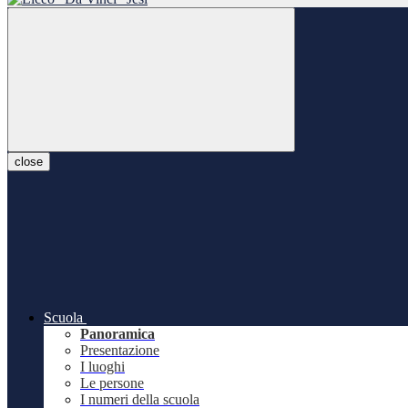
close
Scuola
Panoramica
Presentazione
I luoghi
Le persone
I numeri della scuola