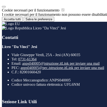
Cookie necessari per il funzionamento
I cookie necessari per il funzionamento non possono essere disabilitati.
Accetta tutti
Salva le preferenze
Liceo "Da Vinci" Jesi
Contatti
Liceo "Da Vinci" Jesi
Viale Giuseppe Verdi, 25A - Jesi (AN) 60035
Tel:
0731-61364
Email:
anps040005@istruzione.it
Link per inviare una mail
PEC:
anps040005@pec.istruzione.it
Link per inviare una mail
C.F.: 82001660420
Codice Meccanografico: ANPS040005
Codice univoco fattura elettronica: UFL6NM
Sezione Link Utili