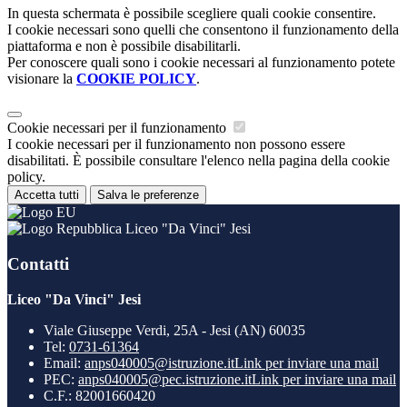
In questa schermata è possibile scegliere quali cookie consentire.
I cookie necessari sono quelli che consentono il funzionamento della
piattaforma e non è possibile disabilitarli.
Per conoscere quali sono i cookie necessari al funzionamento potete
visionare la
COOKIE POLICY
.
Cookie necessari per il funzionamento
I cookie necessari per il funzionamento non possono essere
disabilitati. È possibile consultare l'elenco nella pagina della cookie
policy.
Accetta tutti
Salva le preferenze
Liceo "Da Vinci" Jesi
Contatti
Liceo "Da Vinci" Jesi
Viale Giuseppe Verdi, 25A - Jesi (AN) 60035
Tel:
0731-61364
Email:
anps040005@istruzione.it
Link per inviare una mail
PEC:
anps040005@pec.istruzione.it
Link per inviare una mail
C.F.: 82001660420