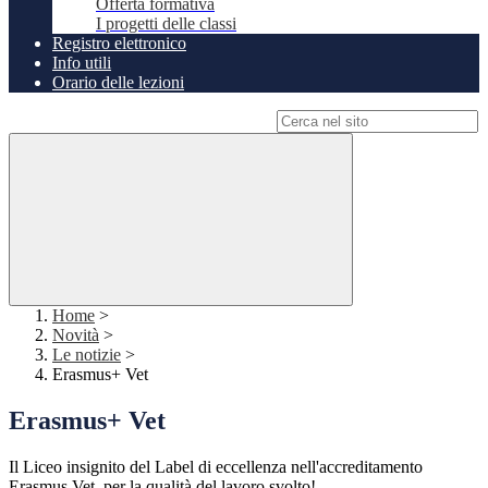
Offerta formativa
I progetti delle classi
Registro elettronico
Info utili
Orario delle lezioni
Campo di ricerca per le pagine del sito
Home
>
Novità
>
Le notizie
>
Erasmus+ Vet
Erasmus+ Vet
Il Liceo insignito del Label di eccellenza nell'accreditamento
Erasmus Vet, per la qualità del lavoro svolto!