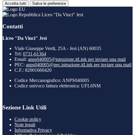
Accetta tutti
Salva le preferenze
Liceo "Da Vinci" Jesi
Contatti
Liceo "Da Vinci" Jesi
Viale Giuseppe Verdi, 25A - Jesi (AN) 60035
Tel:
0731-61364
Email:
anps040005@istruzione.it
Link per inviare una mail
PEC:
anps040005@pec.istruzione.it
Link per inviare una mail
C.F.: 82001660420
Codice Meccanografico: ANPS040005
Codice univoco fattura elettronica: UFL6NM
Sezione Link Utili
Cookie policy
Note legali
Informativa Privacy