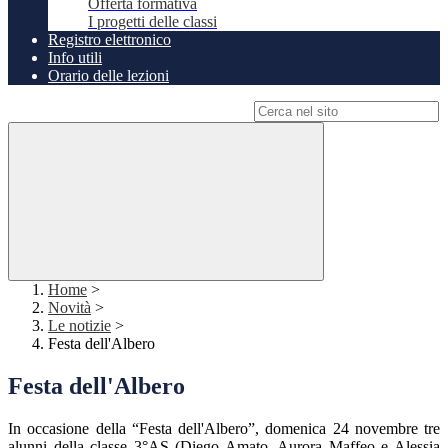
Offerta formativa
I progetti delle classi
Registro elettronico
Info utili
Orario delle lezioni
Campo di ricerca per le pagine del sito
Home
>
Novità
>
Le notizie
>
Festa dell'Albero
Festa dell'Albero
In occasione della “Festa dell'Albero”, domenica 24 novembre tre
alunni della classe 3°AS (Diego Amato, Aurora Maffeo e Alessia