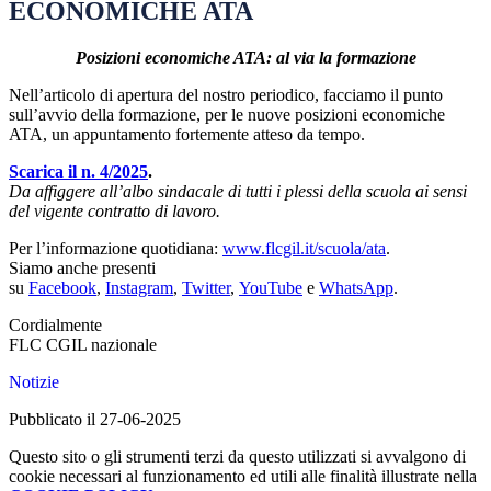
ECONOMICHE ATA
Posizioni economiche ATA: al via la formazione
Nell’articolo di apertura del nostro periodico, facciamo il punto
sull’avvio della formazione, per le nuove posizioni economiche
ATA, un appuntamento fortemente atteso da tempo.
Scarica il n. 4/2025
.
Da affiggere all’albo sindacale di tutti i plessi della scuola ai sensi
del vigente contratto di lavoro.
Per l’informazione quotidiana:
www.flcgil.it/scuola/ata
.
Siamo anche presenti
su
Facebook
,
Instagram
,
Twitter
,
YouTube
e
WhatsApp
.
Cordialmente
FLC CGIL nazionale
Notizie
Pubblicato il 27-06-2025
Questo sito o gli strumenti terzi da questo utilizzati si avvalgono di
cookie necessari al funzionamento ed utili alle finalità illustrate nella