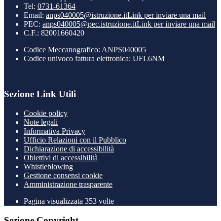
Tel:
0731-61364
Email:
anps040005@istruzione.it
Link per inviare una mail
PEC:
anps040005@pec.istruzione.it
Link per inviare una mail
C.F.: 82001660420
Codice Meccanografico: ANPS040005
Codice univoco fattura elettronica: UFL6NM
Sezione Link Utili
Cookie policy
Note legali
Informativa Privacy
Ufficio Relazioni con il Pubblico
Dichiarazione di accessibilità
Obiettivi di accessibilità
Whistleblowing
Gestione consensi cookie
Amministrazione trasparente
Pagina visualizzata
353
volte
Sezione Copyright