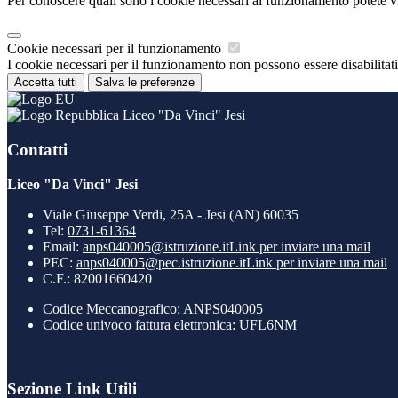
Per conoscere quali sono i cookie necessari al funzionamento potete v
Cookie necessari per il funzionamento
I cookie necessari per il funzionamento non possono essere disabilitati.
Accetta tutti
Salva le preferenze
Liceo "Da Vinci" Jesi
Contatti
Liceo "Da Vinci" Jesi
Viale Giuseppe Verdi, 25A - Jesi (AN) 60035
Tel:
0731-61364
Email:
anps040005@istruzione.it
Link per inviare una mail
PEC:
anps040005@pec.istruzione.it
Link per inviare una mail
C.F.: 82001660420
Codice Meccanografico: ANPS040005
Codice univoco fattura elettronica: UFL6NM
Sezione Link Utili