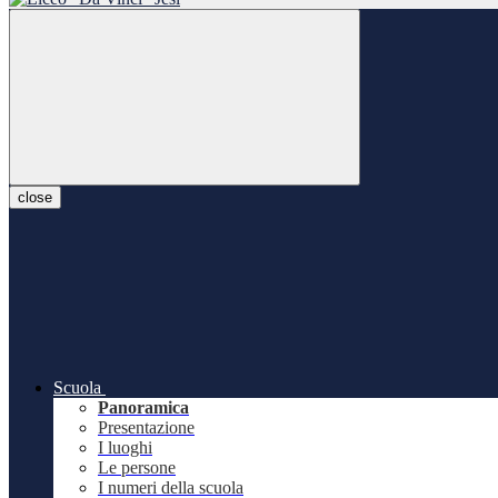
close
Scuola
Panoramica
Presentazione
I luoghi
Le persone
I numeri della scuola