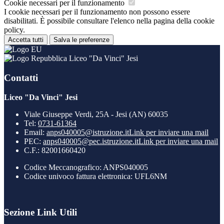
Cookie necessari per il funzionamento
I cookie necessari per il funzionamento non possono essere
disabilitati. È possibile consultare l'elenco nella pagina della cookie
policy.
Accetta tutti
Salva le preferenze
Liceo "Da Vinci" Jesi
Contatti
Liceo "Da Vinci" Jesi
Viale Giuseppe Verdi, 25A - Jesi (AN) 60035
Tel:
0731-61364
Email:
anps040005@istruzione.it
Link per inviare una mail
PEC:
anps040005@pec.istruzione.it
Link per inviare una mail
C.F.: 82001660420
Codice Meccanografico: ANPS040005
Codice univoco fattura elettronica: UFL6NM
Sezione Link Utili