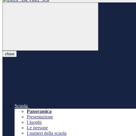
close
Scuola
Panoramica
Presentazione
I luoghi
Le persone
I numeri della scuola