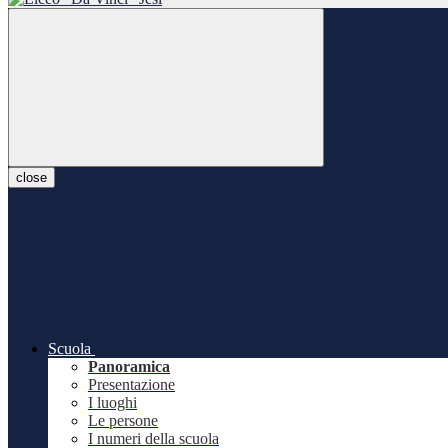
close
Scuola
Panoramica
Presentazione
I luoghi
Le persone
I numeri della scuola