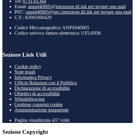
Tel:
0731-61364
Email:
anps040005@istruzione.it
Link per inviare una mail
PEC:
anps040005@pec.istruzione.it
Link per inviare una mail
C.F.: 82001660420
Codice Meccanografico: ANPS040005
Codice univoco fattura elettronica: UFL6NM
Sezione Link Utili
Cookie policy
Note legali
Informativa Privacy
Ufficio Relazioni con il Pubblico
Dichiarazione di accessibilità
Obiettivi di accessibilità
Whistleblowing
Gestione consensi cookie
Amministrazione trasparente
Pagina visualizzata
437
volte
Sezione Copyright