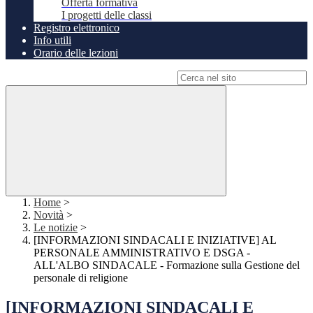
Offerta formativa
I progetti delle classi
Registro elettronico
Info utili
Orario delle lezioni
Campo di ricerca per le pagine del sito
Home
>
Novità
>
Le notizie
>
[INFORMAZIONI SINDACALI E INIZIATIVE] AL
PERSONALE AMMINISTRATIVO E DSGA -
ALL'ALBO SINDACALE - Formazione sulla Gestione del
personale di religione
[INFORMAZIONI SINDACALI E