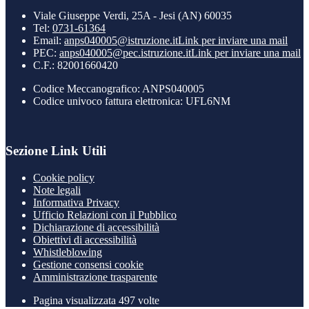
Viale Giuseppe Verdi, 25A - Jesi (AN) 60035
Tel:
0731-61364
Email:
anps040005@istruzione.it
Link per inviare una mail
PEC:
anps040005@pec.istruzione.it
Link per inviare una mail
C.F.: 82001660420
Codice Meccanografico: ANPS040005
Codice univoco fattura elettronica: UFL6NM
Sezione Link Utili
Cookie policy
Note legali
Informativa Privacy
Ufficio Relazioni con il Pubblico
Dichiarazione di accessibilità
Obiettivi di accessibilità
Whistleblowing
Gestione consensi cookie
Amministrazione trasparente
Pagina visualizzata
497
volte