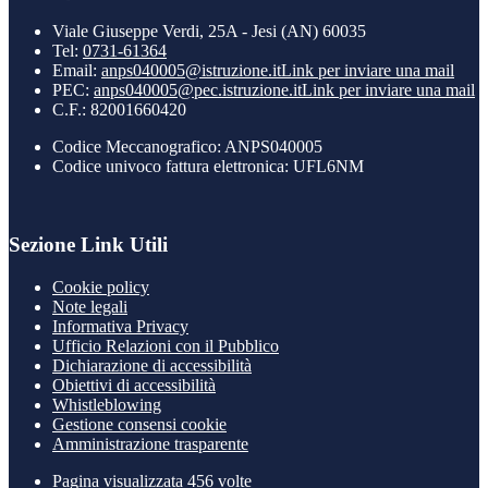
Viale Giuseppe Verdi, 25A - Jesi (AN) 60035
Tel:
0731-61364
Email:
anps040005@istruzione.it
Link per inviare una mail
PEC:
anps040005@pec.istruzione.it
Link per inviare una mail
C.F.: 82001660420
Codice Meccanografico: ANPS040005
Codice univoco fattura elettronica: UFL6NM
Sezione Link Utili
Cookie policy
Note legali
Informativa Privacy
Ufficio Relazioni con il Pubblico
Dichiarazione di accessibilità
Obiettivi di accessibilità
Whistleblowing
Gestione consensi cookie
Amministrazione trasparente
Pagina visualizzata
456
volte