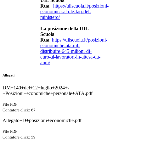
UIL Scuola
Rua
https://uilscuola.it/posizioni-
economica-ata-le-faq-del-
ministero/
La posizione della UIL
Scuola
Rua
https://uilscuola.it/posizioni-
economiche-ata-uil-
distribuire-645-milioni-di-
euro-ai-lavoratori-in-attesa-da-
anni/
Allegati
DM+140+del+12+luglio+2024+-
+Posizioni+economiche+personale+ATA.pdf
File PDF
Contatore click: 67
Allegato+D+posizioni+economiche.pdf
File PDF
Contatore click: 59