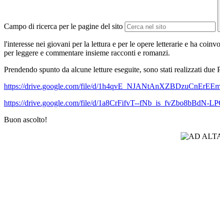
Campo di ricerca per le pagine del sito
l'interesse nei giovani per la lettura e per le opere letterarie e ha coin
per leggere e commentare insieme racconti e romanzi.
Prendendo spunto da alcune letture eseguite, sono stati realizzati due 
https://drive.google.com/file/d/1h4qvE_NJANtAnXZBDzuCnErEE
https://drive.google.com/file/d/1a8CrFifvT--fNb_is_fvZbo8bBdN-L
Buon ascolto!