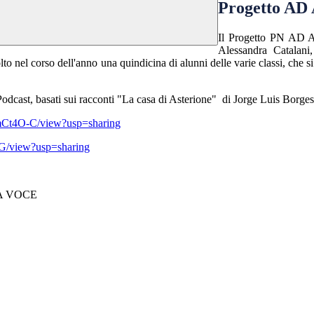
Progetto A
Il Progetto PN AD A
Alessandra Catalani
volto nel corso dell'anno una quindicina di alunni delle varie classi, che si
Podcast, basati sui racconti "La casa di Asterione" di Jorge Luis Borges 
mCt4O-C/view?usp=sharing
PG/view?usp=sharing