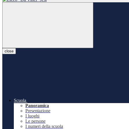
close
Scuola
Panoramica
Presentazione
I luoghi
Le persone
I numeri della scuola