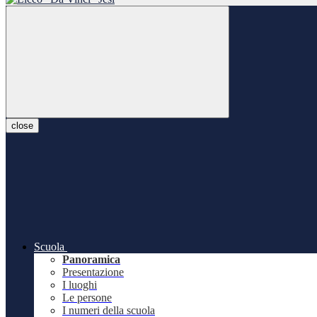
close
Scuola
Panoramica
Presentazione
I luoghi
Le persone
I numeri della scuola