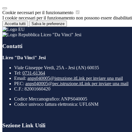
Cookie necessari per il funzionamento
I cookie necessari per il funzionamento non possono essere disabilitati.
Accetta tutti
Salva le preferenze
Liceo "Da Vinci" Jesi
Contatti
Liceo "Da Vinci" Jesi
Viale Giuseppe Verdi, 25A - Jesi (AN) 60035
Tel:
0731-61364
Email:
anps040005@istruzione.it
Link per inviare una mail
PEC:
anps040005@pec.istruzione.it
Link per inviare una mail
C.F.: 82001660420
Codice Meccanografico: ANPS040005
Codice univoco fattura elettronica: UFL6NM
Sezione Link Utili