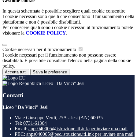
Gestione cookie
In questa schermata è possibile scegliere quali cookie consentire.
I cookie necessari sono quelli che consentono il funzionamento della
piattaforma e non è possibile disabilitarli.
Per conoscere quali sono i cookie necessari al funzionamento potete
visionare la
COOKIE POLICY
.
Cookie necessari per il funzionamento
I cookie necessari per il funzionamento non possono essere
disabilitati. È possibile consultare l'elenco nella pagina della cookie
policy.
Accetta tutti
Salva le preferenze
Liceo "Da Vinci" Jesi
Contatti
Liceo "Da Vinci" Jesi
Viale Giuseppe Verdi, 25A - Jesi (AN) 60035
Tel:
0731-61364
Email:
anps040005@istruzione.it
Link per inviare una mail
PEC:
anps040005@pec.istruzione.it
Link per inviare una mail